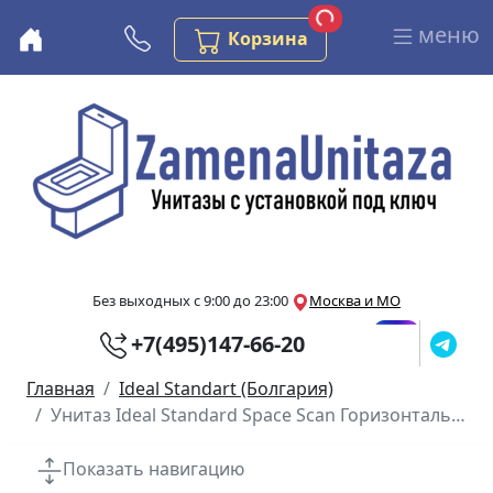
Загрузка...
Заказов в корзине
меню
Бесплатная консультация
Корзина
Перейти к основному содержанию
Без выходных с 9:00 до 23:00
Москва и МО
+7(495)147-66-20
Главная
Ideal Standart (Болгария)
Унитаз Ideal Standard Space Scan Горизонтальный Выпуск Укороченный
Показать навигацию