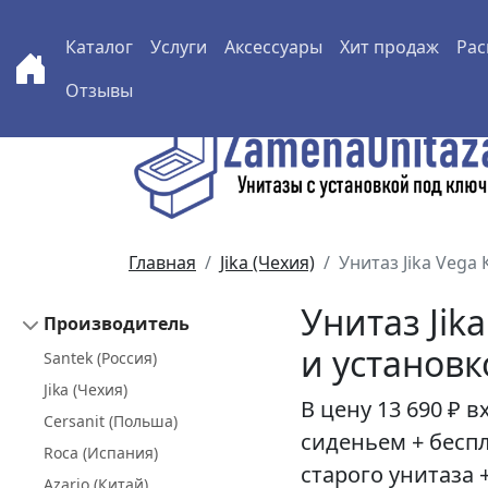
Каталог
Услуги
Аксессуары
Хит продаж
Рас
Отзывы
Перейти к основному содержанию
Главная
Jika (Чехия)
Унитаз Jika Vega
Унитаз Jik
Производитель
и установ
Santek (Россия)
Jika (Чехия)
В цену
13 690 ₽
вх
Cersanit (Польша)
сиденьем + бесп
Roca (Испания)
старого унитаза 
Azario (Китай)