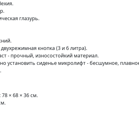
ехия.
р.
ческая глазурь.
жний.
двухрежимная кнопка (3 и 6 литра).
ст - прочный, износостойкий материал.
но установить сиденье микролифт - бесшумное, плавно
.
78 × 68 × 36 см.
см.