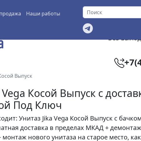
продажа
Наши работы
Без выход
+7(
 Косой Выпуск
a Vega Косой Выпуск с достав
кой Под Ключ
одит: Унитаз
Jika Vega Косой Выпуск
с бачком
латная доставка в пределах МКАД + демонта
+ монтаж нового унитаза на старое место, как