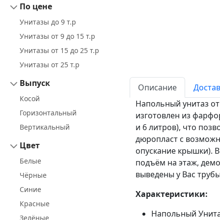
По цене
Унитазы до 9 т.р
Унитазы от 9 до 15 т.р
Унитазы от 15 до 25 т.р
Унитазы от 25 т.р
Выпуск
Описание
Достав
Косой
Напольный унитаз от 
Горизонтальный
изготовлен из фарфор
и 6 литров), что поз
Вертикальный
дюропласт с возможн
Цвет
опускание крышки). В
Белые
подъём на этаж, демо
выведены у Вас трубы
Чёрные
Синие
Характеристики:
Красные
Напольный Унитаз
Зелёные