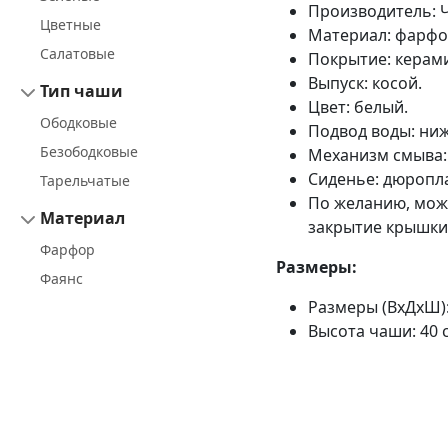
Производитель: Ч
Цветные
Материал: фарфо
Салатовые
Покрытие: керами
Выпуск: косой.
Тип чаши
Цвет: белый.
Ободковые
Подвод воды: ни
Безободковые
Механизм смыва: 
Сиденье: дюропла
Тарельчатые
По желанию, мож
Материал
закрытие крышки
Фарфор
Размеры:
Фаянс
Размеры (ВхДхШ): 
Высота чаши: 40 