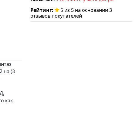
Рейтинг:
5 из 5 на основании 3
отзывов покупателей
нитаз
 на (3
е
Д,
то как