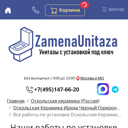
Загрузка...
Заказов в корзине
меню
Бесплатная консультация
Корзина
Перейти к основному содержанию
Без выходных с 9:00 до 23:00
Москва и МО
+7(495)147-66-20
Главная
Оскольская керамика (Россия)
Оскольская Керамика Ирида Черный Горизонтальный Выпуск
Все работы по установке Оскольская Керамика Ирида Черный Горизонтальный Выпуск
Наши работы по установке