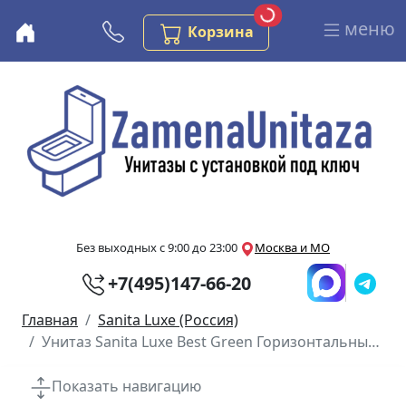
Загрузка...
Заказов в корзине
меню
Бесплатная консультация
Корзина
Перейти к основному содержанию
Без выходных с 9:00 до 23:00
Москва и МО
+7(495)147-66-20
Главная
Sanita Luxe (Россия)
Унитаз Sanita Luxe Best Green Горизонтальный Выпуск
Показать навигацию