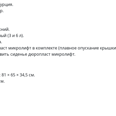
урция.
р.
жний.
й (3 и 6 л).
.
аст микролифт в комплекте (плавное опускание крышки
вить сиденье дюропласт микролифт.
81 × 65 × 34,5 см.
см.