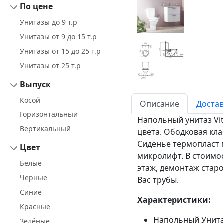
По цене
Унитазы до 9 т.р
Унитазы от 9 до 15 т.р
Унитазы от 15 до 25 т.р
Унитазы от 25 т.р
Выпуск
Косой
Описание
Достав
Горизонтальный
Напольный унитаз Vi
Вертикальный
цвета. Ободковая кла
Сиденье термопласт 
Цвет
микролифт. В стоимос
Белые
этаж, демонтаж старо
Чёрные
Вас трубы.
Синие
Характеристики:
Красные
Напольный Унитаз
Зелёные