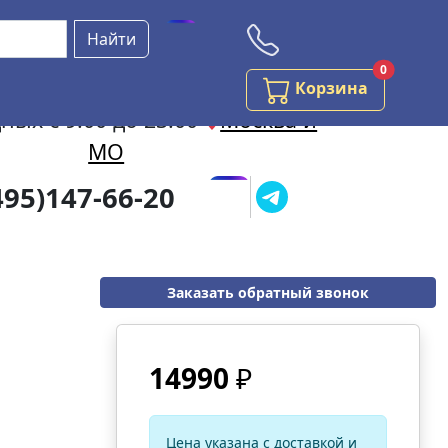
Бесплатная консультац
Найти
0
Заказов в
Корзина
ных с 9:00 до 23:00
Москва и
МО
495)147-66-20
Заказать обратный звонок
14990
₽
Цена указана с доставкой и