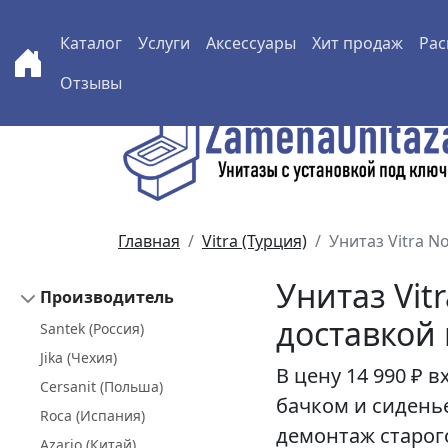
Каталог
Услуги
Аксессуары
Хит продаж
Рас
Отзывы
Перейти к основному содержанию
Главная
Vitra (Турция)
Унитаз Vitra N
Унитаз Vit
Производитель
доставкой
Santek (Россия)
Jika (Чехия)
В цену
14 990 ₽
вх
Cersanit (Польша)
бачком и сидень
Roca (Испания)
демонтаж старого
Azario (Китай)