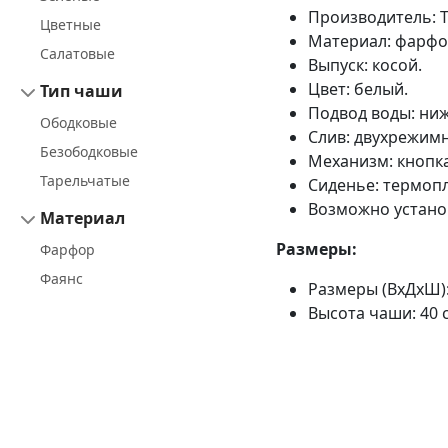
Производитель: Т
Цветные
Материал: фарфо
Салатовые
Выпуск: косой.
Цвет: белый.
Тип чаши
Подвод воды: ни
Ободковые
Слив: двухрежимны
Безободковые
Механизм: кнопка
Тарельчатые
Сиденье: термопл
Возможно устано
Материал
Размеры:
Фарфор
Фаянс
Размеры (ВхДхШ): 
Высота чаши: 40 