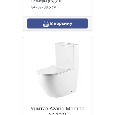
Размеры (ВхДхШ):
84×69×38.5 см
В корзину
Унитаз Azario Morano
AZ-1001